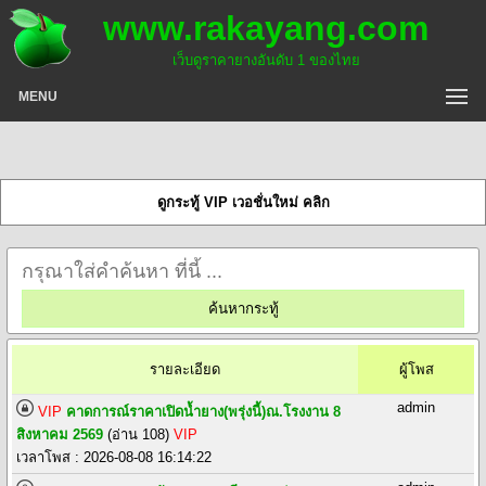
www.rakayang.com
เว็บดูราคายางอันดับ 1 ของไทย
MENU
ดูกระทู้ VIP เวอชั่นใหม่ คลิก
รายละเอียด
ผู้โพส
admin
VIP
คาดการณ์ราคาเปิดน้ำยาง(พรุ่งนี้)ณ.โรงงาน 8
สิงหาคม 2569
(อ่าน 108)
VIP
เวลาโพส : 2026-08-08 16:14:22